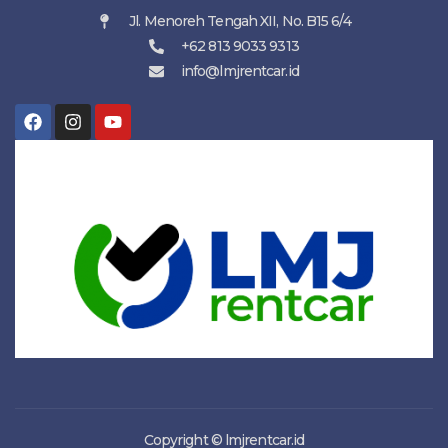
Jl. Menoreh Tengah XII, No. B15 6/4
+62 813 9033 9313
info@lmjrentcar.id
Copyright © lmjrentcar.id