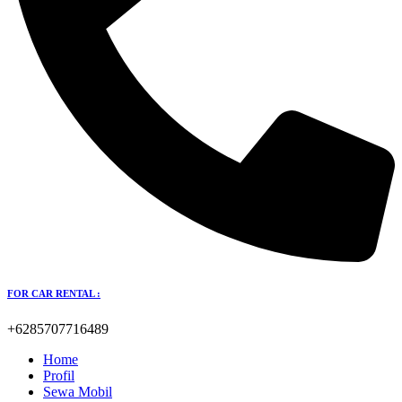
FOR CAR RENTAL :
+6285707716489
Home
Profil
Sewa Mobil