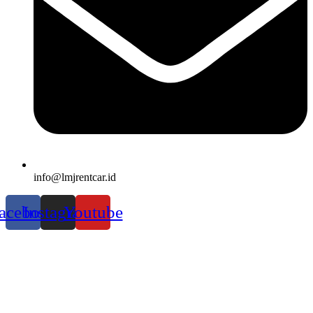
info@lmjrentcar.id
acebook
Instagram
Youtube