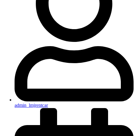
admin_lmjrentcar