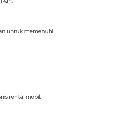
nkan.
raan untuk memenuhi
is rental mobil.