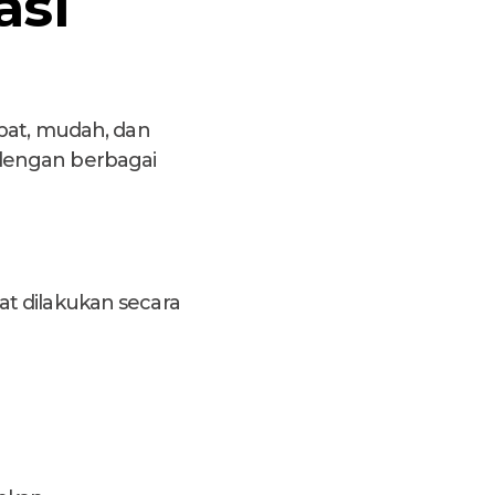
asi
epat, mudah, dan
 dengan berbagai
t dilakukan secara