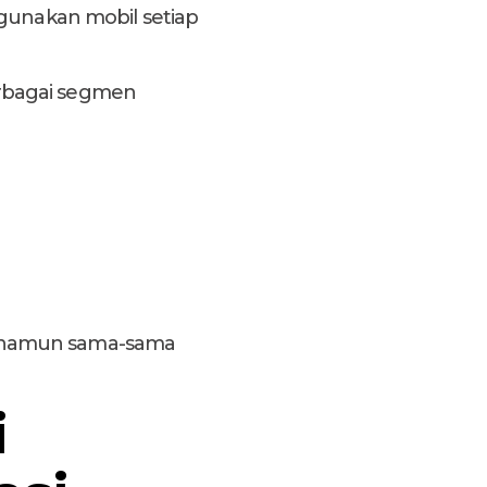
ggunakan mobil setiap
erbagai segmen
a namun sama-sama
i