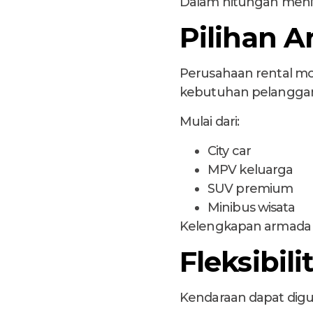
Dalam hitungan menit,
Pilihan 
Perusahaan rental m
kebutuhan pelangga
Mulai dari:
City car
MPV keluarga
SUV premium
Minibus wisata
Kelengkapan armada me
Fleksibil
Kendaraan dapat dig