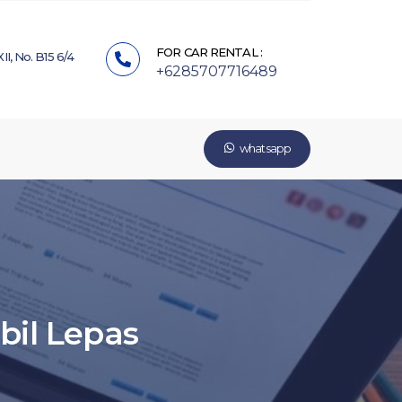
FOR CAR RENTAL :
II, No. B15 6/4
+6285707716489
whatsapp
bil Lepas