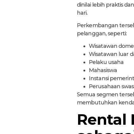
dinilai lebih praktis
hari.
Perkembangan tersebu
pelanggan, seperti:
Wisatawan domes
Wisatawan luar d
Pelaku usaha
Mahasiswa
Instansi pemerin
Perusahaan swas
Semua segmen terseb
membutuhkan kendara
Rental 