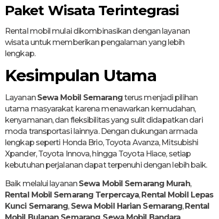
Paket Wisata Terintegrasi
Rental mobil mulai dikombinasikan dengan layanan
wisata untuk memberikan pengalaman yang lebih
lengkap.
Kesimpulan Utama
Layanan
Sewa Mobil Semarang
terus menjadi pilihan
utama masyarakat karena menawarkan kemudahan,
kenyamanan, dan fleksibilitas yang sulit didapatkan dari
moda transportasi lainnya. Dengan dukungan armada
lengkap seperti Honda Brio, Toyota Avanza, Mitsubishi
Xpander, Toyota Innova, hingga Toyota Hiace, setiap
kebutuhan perjalanan dapat terpenuhi dengan lebih baik.
Baik melalui layanan
Sewa Mobil Semarang Murah
,
Rental Mobil Semarang Terpercaya
,
Rental Mobil Lepas
Kunci Semarang
,
Sewa Mobil Harian Semarang
,
Rental
Mobil Bulanan Semarang
,
Sewa Mobil Bandara