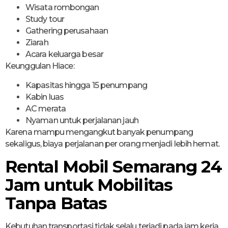
Wisata rombongan
Study tour
Gathering perusahaan
Ziarah
Acara keluarga besar
Keunggulan Hiace:
Kapasitas hingga 15 penumpang
Kabin luas
AC merata
Nyaman untuk perjalanan jauh
Karena mampu mengangkut banyak penumpang
sekaligus, biaya perjalanan per orang menjadi lebih hemat.
Rental Mobil Semarang 24
Jam untuk Mobilitas
Tanpa Batas
Kebutuhan transportasi tidak selalu terjadi pada jam kerja.