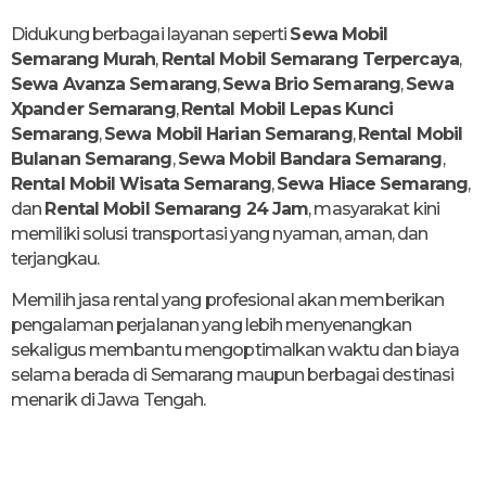
Didukung berbagai layanan seperti
Sewa Mobil
Semarang Murah
,
Rental Mobil Semarang Terpercaya
,
Sewa Avanza Semarang
,
Sewa Brio Semarang
,
Sewa
Xpander Semarang
,
Rental Mobil Lepas Kunci
Semarang
,
Sewa Mobil Harian Semarang
,
Rental Mobil
Bulanan Semarang
,
Sewa Mobil Bandara Semarang
,
Rental Mobil Wisata Semarang
,
Sewa Hiace Semarang
,
dan
Rental Mobil Semarang 24 Jam
, masyarakat kini
memiliki solusi transportasi yang nyaman, aman, dan
terjangkau.
Memilih jasa rental yang profesional akan memberikan
pengalaman perjalanan yang lebih menyenangkan
sekaligus membantu mengoptimalkan waktu dan biaya
selama berada di Semarang maupun berbagai destinasi
menarik di Jawa Tengah.