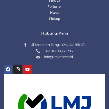
Innova
Fortuner
Hiace
Pickup
Hubungi Kami
Jl. Menoreh Tengah XII, No. B15 6/4
+62 813 9033 9313
info@lmjrentcar.id