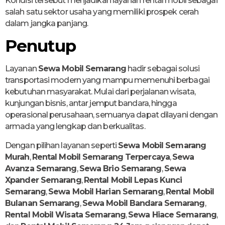
Kondisi tersebut menjadikan layanan rental mobil sebagai
salah satu sektor usaha yang memiliki prospek cerah
dalam jangka panjang.
Penutup
Layanan
Sewa Mobil Semarang
hadir sebagai solusi
transportasi modern yang mampu memenuhi berbagai
kebutuhan masyarakat. Mulai dari perjalanan wisata,
kunjungan bisnis, antar jemput bandara, hingga
operasional perusahaan, semuanya dapat dilayani dengan
armada yang lengkap dan berkualitas.
Dengan pilihan layanan seperti
Sewa Mobil Semarang
Murah
,
Rental Mobil Semarang Terpercaya
,
Sewa
Avanza Semarang
,
Sewa Brio Semarang
,
Sewa
Xpander Semarang
,
Rental Mobil Lepas Kunci
Semarang
,
Sewa Mobil Harian Semarang
,
Rental Mobil
Bulanan Semarang
,
Sewa Mobil Bandara Semarang
,
Rental Mobil Wisata Semarang
,
Sewa Hiace Semarang
,