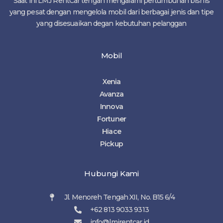
Saat ini LMJ RentCar tengah mengalami pertumbuhan bisnis
yang pesat dengan mengelola mobil dari berbagai jenis dan tipe
yang disesuaikan degan kebutuhan pelanggan
Mobil
Xenia
Avanza
Innova
Fortuner
Hiace
Pickup
Hubungi Kami
Jl. Menoreh Tengah XII, No. B15 6/4
+62 813 9033 9313
info@lmjrentcar.id